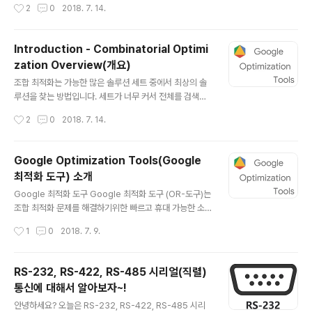
작성시간
2
0
2018. 7. 14.
OR- 도구 설치 (바이너리) • OR- 툴 설치 (소스) Binary
distributions C ++, Python, Java 및 C #과 같은 언
어로 OR- Tools 프로그램을 작성할 수 있습니다. 바이너
Introduction - Combinatorial Optimi
리 배포판을 다운로드하려면 원하는 프로그래밍 언어와 플
zation Overview(개요)
랫폼에 따라 다음 링크 중 하나를 선택하십시오. 파이썬 pi
글 내용
p를 사용하여 Python 용 OR- 도구를 설치하려면 OR-
조합 최적화는 가능한 많은 솔루션 세트 중에서 최상의 솔
도구 설치를 참조하십시오. 이것은 권장되는 방법입니다.
루션을 찾는 방법입니다. 세트가 너무 커서 전체를 검색하
그러나 원하는 경우 Python Wh..
는 것이 비실용적 인 경우 다양한 기술을 사용하여 세트의
작성시간
2
0
2018. 7. 14.
범위를 좁히거나 검색 속도를 높일 수 있습니다. Google
의 OR-Tools 소프트웨어 제품군을 사용하면 여러 유형
의 조합 최적화 문제를 쉽게 해결할 수 있습니다. 여기에는
Google Optimization Tools(Google
다음과 같은 해결사가 포함됩니다. Constraint Progra
최적화 도구) 소개
mming 제약 조건으로 표현 된 문제에 대한 실현 가능한
글 내용
해법을 찾는 기술 집합 (예 : 방이 동시에 두 개의 사건에 사
Google 최적화 도구 Google 최적화 도구 (OR-도구)는
용될 수 없거나 작물까지의 거리가 호스 길이보다 작거나
조합 최적화 문제를 해결하기위한 빠르고 휴대 가능한 소
5 이하 한 번에 TV 프로그램을 녹화 할 수 있음). Linear
프트웨어 모음입니다. 이 제품군에는 다음이 포함됩니다. •
작성시간
1
0
2018. 7. 9.
Programming Glop 선형 최적화 기는 제약 조건으..
제약 프로그래밍 솔버. • CBC, CLP, GLOP, GLPK, Gur
obi, CPLEX 및 SCIP를 포함한 여러 선형 프로그래밍 및
혼합 정수 프로그래밍 솔버에 대한 단순하고 통합 된 인터
RS-232, RS-422, RS-485 시리얼(직렬)
페이스. • 그래프 알고리즘 (최단 경로, 최소 비용 흐름, 최
통신에 대해서 알아보자~!
대 흐름, 선형 합계 할당). • 여행 세일즈맨 문제 및 차량 경
글 내용
로 문제에 대한 알고리즘. • 빈 포장 및 배낭 알고리즘. Go
안녕하세요? 오늘은 RS-232, RS-422, RS-485 시리