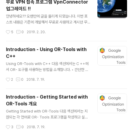
무료 VPN 접속 프로그램 VpnConnector
인터페이스는 사용자의 편의성을 위하여 업비트(Upbit)와
업그레이드 !!
비슷하게 하여 구성 하였습니다(최근 신규 코인 거래소 대
글 내용
부분이 업비트 인터페이스와 비슷하게 구성하고 있음). ※
안녕하세요?? 오랜만에 글을 올리게 되었습니다. 이번 포
Autoking UI가 많이 오래되어 보이는 단점이 있지만 안정
스트 내용은 기존에 개발해서 무료로 사용하고 계시던 무
적인 운영을 위한 조치입니다. 차후에 좀더 나은 UI로 업그
료 VPN 접속 프로그램 VpnConnector의 업그레이드 소
작성시간
5
0
2019. 2. 20.
레이 예정입니다. Autoki..
식을 알려 드리겠습니다. 주요 업그레이드 사항을 아래와
같습니다. - Good Bye DPI : SNI 차단(불법사이트, http
s 차단) 우회 - 로그인 및 VPN 서버 리스트 관리 기능 추가
Introduction - Using OR-Tools with
- 1일 4 GB -> 2 GB 로 변경 접속 방법은 기존과 동일한
C++
주소로 접속 하시면 됩니다. - 접속 주소 : vpn.dsun.kr 1.
글 내용
Good Bye DPI 최근 불법 사이트 차단이라는 이름으로
Using OR-Tools with C++ 다음 섹션에서는 C ++에
온라인을 뜨겁게 달구고 있습니다. 기존에는 URL 차단으
서 OR- 도구를 사용하는 방법을 소개합니다. • 간단한 C
로 정부가 차단한 사이트로 접속을 시도하면 해당 불법 사
++ 예제 • 최적화 문제 란 무엇입니까? • C ++에서 최적
작성시간
2
0
2018. 7. 19.
이트 대신에 경찰청의 '불법·유해..
화 문제 해결 • 더 많은 C ++ 예제 • 해결하려는 문제의
유형 식별 간단한 C ++ 예제 우리는 매우 간단한 최적화
문제를 해결하는 작은 C ++ 프로그램부터 시작합니다 : 0
Introduction - Getting Started with
≤x≤1, 0≤y≤2의 제약을받는 x + y의 최대 값을 찾으십시
OR-Tools 개요
오. #include "ortools/linear_solver/linear_solver.
글 내용
h" #include "ortools/linear_solver/linear_solver.
Getting Started with OR-Tools 다음 섹션에서는 지
pb.h" namespace operations_research { void R
원되는 각 언어로 OR- Tools 프로그램을 작성하고 실행
unTest( MPSo..
하는 방법에 대해 설명합니다. Or-Tools for C++ Quic
작성시간
3
0
2018. 7. 19.
k Start Guide Or-Tools for Python Quick Start G