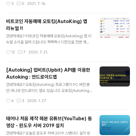
작성시간
3
0
2021. 7. 16.
로 지급 합니다. 예시1) 정회원 90일 결제를 하면 추천인에
게 18일 지급되고 나를 추천한 사람들에게 가입 순서대로
9일 지급 예시2) 나를 추천한 5명이 정회원 30일을 결재
비트코인 자동매매 오토킹(AutoKing) 앱
하면 본인에게는 6일 X 5명 = 30일 지급 이벤트로 지급
리뉴얼 !!
받는 사람은 정회원 이상, 최근 60일 이내 수익 이력이 있
글 내용
는 회원만 적용 됩니다. 20%+10% 이벤트로 지급 받은
안녕하세요? 비트코인 자동매매 오토킹(AutoKing) 앱 리
상품은 회원제 가입 한 당사자가 탈퇴하는 경우 회수가 됩
뉴얼 소식을 알려 드립니다. 짝짝짝 !! 디잔인을 전면 개편
니다. 회원제 상품 가입 후 45일이 경과되면 환불이 되지
하고 사용하기 편하게 UI를 수정 했습니다. 리뉴얼 버전으
작성시간
12
7
2020. 7. 21.
않습니다. 추천인(레퍼럴) 가입 링크 URL은 www.auto
로 유튭 동영상도 제작하였습니다. 구글 플레이 앱 다운로
k..
드 https://play.google.com/store/apps/details?i
d=com.autoking.autoking 오토킹(AutoKing) 엡 소
[Autoking] 업비트(Upbit) API를 이용한
개 및 사용법 유튜브 동영상 오토킹(AutoKing) 안드로이
Autoking : 안드로이드앱
드 앱 - 01 설치, 가입 오토킹(AutoKing) 안드로이드 앱 -
글 내용
02 API 발급, 등록 오토킹(AutoKing) 안드로이드 앱 - 0
안녕하세요? 오토킹(AutoKing) 프로그램이 PC 버전 뿐
3 환불주소등록 오토킹(AutoKing) 안드로이드 앱 - 04
만 아니라 안드로이드 앱도 있습니다. 오토킹(AutoKing)
포인트충전 오토킹(AutoKing) 안드로이드 앱 - 05..
안드로이드 앱을 개발을 시작한지 1년정도 되었습니다. 앱
작성시간
6
3
2020. 1. 27.
개발을 공부해 가면서 만들었는데 중간에 많은 변화가 있
었습니다. 안정적인 버전이 나올때 까지 블로그에는 소개
를 하고 있지 않았습니다. 현재 구글 플레이 및 원스토어에
태어나 처음 제작 해본 유튜브(YouTube) 동
정식으로 올라가 있습니다(2019년 11월 15일). 오토킹(A
영상 - 윈도우 서버 2019 설치
utoKing) 안드로이드 앱은 서버용 스켈핑 자동매매를 관
글 내용
리 할 수 있습니다. 전체 메뉴는 PC버전과 거의 동일하게
안녕하세요? 오늘은 윈도우 서버 2019 스탠다드 설치 방