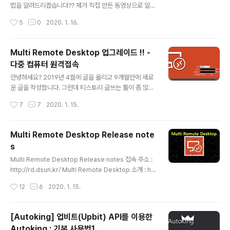
사용가능 합니다. - 수익 & 랭킹 - 자산 변동 - 스켈핑(서
법을 알려드리겠습니다?? 제가 직접 만든 동영상으로 알려
버) - 포인트 관리 - 환경 설정 - AutoKing Info 상세한
드릴 겁니다. 동영상은 유튜브(YouTube)에 올렸습니다.
작성시간
5
0
2020. 1. 16.
사용방법은 아래 유튜브 동영상으로 확인을 하시면 됩..
유튜브(YouTube) 채널을 만든지는 정말 오래 되었습니
다. 올린 동영상은 0개 입니다. ㅡㅡ; 그래서 큰맘 먹고 동
영상을 제작해 보았습니다. 0. 동영상을 제작하고 유튜브
Multi Remote Desktop 업그레이드 !! -
(YouTube) 업로드 실행 하기 많은 분들이 유튜브(YouTu
다중 컴퓨터 원격접속
be)를 시청하고 있습니다. 저 또한 유튜브(YouTube)를
글 내용
많이 보고 있습니다. 유튜브(YouTube) 수익인증하는 동
안녕하세요? 2019년 4월에 글을 올리고 9개월만에 새로
영상도 많이 봤습니다. 나도 저렇게 수익을 낼 수 있을까?
운 글을 작성합니다. 그런데 티스토리 글쓰는 툴이 좀 많이
컨텐츠는 뭘로하지? 외모와 목소리가 자신이 없는데? 동영
변경이 되서 당황하고 있습니다. ㅠㅠ 여튼 적응해서 글을
작성시간
7
7
2020. 1. 15.
상을 올린다고 조회수가 무조건 올라가지는 않을껀데? 이
적어 보겠습니다. 오늘은 제가 개발한 Multi Remote De
런 저런 ..
sktop 프로그램 업그레이드 소식을 알려드립니다. 기존
Multi Remote Desktop 프로그램 소개는 아래 링크에
Multi Remote Desktop Release note
서 확인 가능합니다(링크를 추가하니 자동으로 페이지 정
s
보를 표시해 주네요). https://www.dsun.kr/79 원격 데
글 내용
스크톱 연결 멀티로 해보자 !! (Multi Remote Desktop)
Multi Remote Desktop Release notes 접속 주소 :
- 다중 컴퓨터 원격접속 안녕하세요? 오늘은 원격 데스크
http://rd.dsun.kr/ Multi Remote Desktop 소개 : htt
톱 연결을 다중(멀티-Multi)로 할 수 있는 Multi Remote
p://www.dsun.kr/79 ▶ 2019년 01월 03일 업데이트
작성시간
12
6
2020. 1. 15.
Desktop 프로그램을 소..
(ver 1.0.0.0) - Atomus Framework로 리뉴얼 - 서버
리스트를 서버에 저장 -> 어디에서든 접속해서 서버 리스
트를 가져와서 접속 가능 - 원격접속 모듈 최신 버전 적용 -
[Autoking] 업비트(Upbit) API를 이용한
이전 버전 - ▶ 2017년 09월 05일 업데이트 (ver 1.0.0.
Autoking : 기본 사용법1