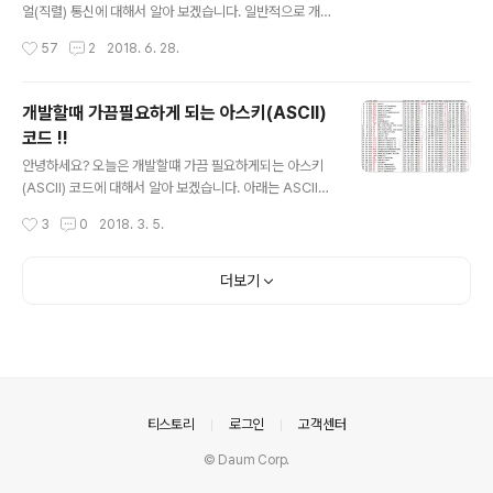
ogle은 C ++에서 OR- 도구를 만들었지 만 Python, C
얼(직렬) 통신에 대해서 알아 보겠습니다. 일반적으로 개발
# 또는 Java에서도 사용할 수 있습니다. Python 용 OR-
할때 RS-232 즉 시리얼 통신을 사용하는 경우가 있습니
작성시간
57
2
2018. 6. 28.
도구 설치에 대..
다. 그런데 RS-422, RS-485도 있다는 사실???? 최근에
현장에 장비와 통신을 하는 프로그램을 개발을 했었는데
분명히 시리얼 케이블로 연결되어 있어서 당연히 RS-232
개발할때 가끔필요하게 되는 아스키(ASCII)
로 통신을 하는 줄 알았습니다. PC에서 장비로 명령을 전
코드 !!
달하고 결과를 받았는데 결과 값이 계속 들어 오지 않았습
글 내용
니다. 정말 이틀 동안 헤메고 있었습니다. 게다가 해외 출장
안녕하세요? 오늘은 개발할떄 가끔 필요하게되는 아스키
중이라서 기간이 넉넉하지 않았습니다. 결론적으로 장비와
(ASCII) 코드에 대해서 알아 보겠습니다. 아래는 ASCII에
PC와 통신이 RS-422로 이뤄지고 있었습니다(어디로 물
대해서 나무위키에서 가져온 내용입니다(고급언어를 사용
작성시간
3
0
2018. 3. 5.
어 볼 수도 없었고 혼자서 찾는다고 얼마나 고생을 했는지..
하기 때문에 아스키 코드를 보는 경우가 최근에는 많이 없
ㅠㅠ)...
지만 가끔 H/W 관련 프로그램을 해야 될 경우에 필요합니
다). ASCII (American Standard Code for Informat
더보기
ion Interchange, 미국 정보 교환 표준 부호)는 미국에서
표준화한 정보교환용 7비트 부호체계입니다. 000(0x0
0)부터 127(0x7F)까지 총 128개의 부호가 사용됩니다.
이는 영문 키보드로 입력할 수 있는 모든 기호들이 할당되
어 있는 부호 체계이며, 매우 단순하고 간단하기 때문에 어
느 시스템에서도 적용가능하다는 장점있습니다. ..
의안내
티스토리
로그인
고객센터
© Daum Corp.