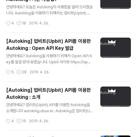
9) - 서버 리스트 팝업 메뉴 추가(서버 리스트에서 마우스
글 내용
오른쪽 클릭시 팝업 메뉴에 Connect, Remove 추가) -
안녕하세요? 오늘은 Autoking의 사용법을 알려 드리겠습
상단 버튼 활성화, 비활성화 적용 - 기타 처리 로직 개선 ▶
니다. Autoking을 이용하기 위해서는 업비트(Upbit) Op
2017년 09월 05..
en API Key 발급이 꼭 필요합니다. 아래 링크로 가셔서
작성시간
4
18
2019. 4. 26.
발급 받는 방법을 확인하시면 됩니다. [Autoking] 업비트
(Upbit) API를 이용한 Autoking : Open API Key 발급
http://autoking.dsun.kr/ 로 접속(IE 인터넷익스플로워
[Autoking] 업비트(Upbit) API를 이용한
권장) 하셔서 가입하신 이메일과 패스워드로 로그인을 하
Autoking : Open API Key 발급
면 아래와 같은 화면을 볼 수 있습니다. Autoking을 사용
글 내용
하기 위해서는 Microsoft .NET Framework 4.7이 설
안녕하세요? Autoking을 사용하기 위해서 Open API K
치 되어 있어야 합니다. ※ Microsoft .NET Framework
ey를 발급 받아 보겠습니다. Upbit 사이트 https://upbi
4.7 설치 프로그램 https://www.mic..
t.com/로 접속합니다. 우측 상단에 고객센터를 클릭합니
작성시간
5
28
2019. 4. 26.
다. 왼쪽에 Open API 안내를 클릭합니다. 아래와 같은 화
면을 볼 수 있습니다. Open API 사용하기를 클릭합니다.
- 원하는 기능을 선택하여 해당 기능 활용 가능한 Open A
[Autoking] 업비트(Upbit) API를 이용한
PI Key를 발급받을 수 있습니다. - 발급받으신 Open API
Autoking : 소개
Key는 각 Key 별로 특정 서버 IP 주소에서만 동작할 수 있
글 내용
도록 설정 가능하며, 별도로 IP주소를 지정하지 않으시면, I
안녕하세요? 업비트(Upbit) API를 이용한 Autoking을
P 주소 제한 없이 Open API 기능을 이용할 수 있습니다.
소개합니다 autoking.dsun.kr. Autoking은 업비트(Up
- 기능 선택과 IP 주소 제한 여부에 따라 별도의 Open AP
bit) API를 이용하여 개인 PC에서 일반 응용프로그램으로
작성시간
4
15
2019. 4. 26.
I Key 발..
업비트(Upbit)에서 거래되는 모든 코인을 매수/매도 할 수
있습니다. 업비트(Upbit)와 동일하게 KRW, BTC, ETH,
USDT 마켓을 구분하여 거래를 할 수 있습니다. 기본적인