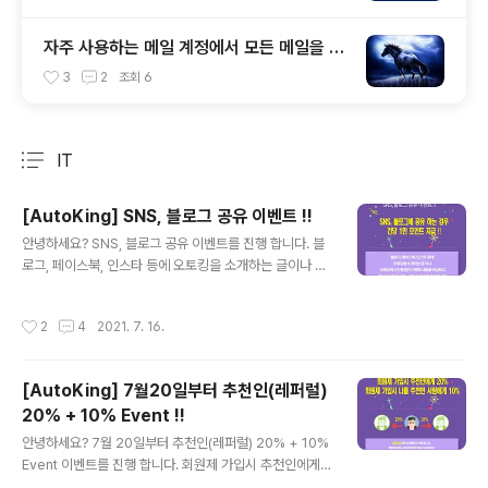
자주 사용하는 메일 계정에서 모든 메일을 확
인 하자~!!
3
2
조회
6
IT
분류 전체보기
주요 글 목록
[AutoKing] SNS, 블로그 공유 이벤트 !!
글 내용
안녕하세요? SNS, 블로그 공유 이벤트를 진행 합니다. 블
로그, 페이스북, 인스타 등에 오토킹을 소개하는 글이나 오
토킹에서 진행중인 이벤트 내용을 작성하고 본 게시물 하
단에 댓글로 닉네임과 링크를 올려주시면 확인 후 1만 포인
작성시간
2
4
2021. 7. 16.
트를 지급해 드립니다. ※ 공유한 내용이 너무 단순하거나
게시를 했다가 삭제하는 경우에는 포인트가 미지급 된거나
회수 될 수 있습니다. AutoKing 접속 : www.autoking.k
[AutoKing] 7월20일부터 추천인(레퍼럴)
r AutoKing 안드로이드 앱 : https://play.google.co
20% + 10% Event !!
m/store/apps/details?id=com.autoking.autoking
글 내용
네이버 카페 : http://cafe.naver.com/autokings
안녕하세요? 7월 20일부터 추천인(레퍼럴) 20% + 10%
Event 이벤트를 진행 합니다. 회원제 가입시 추천인에게
20%가 지급되고 나를 추천한 사람 한명에게 10%를 추가