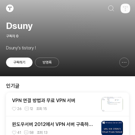
검색하기
티스토리
Dsuny
구독자
0
Dsuny's tistory !
구독하기
방명록
신고하기 레이어
열기
인기글
VPN 연결 방법과 무료 VPN 서버
26
12
조회
15
윈도우서버 2012에서 VPN 서버 구축하기
~!!
41
58
조회
13