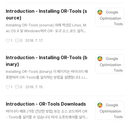
uide Or-Tools for Java Quick Start Guide Or-To
ols for C# Quick Start Guide Except as otherwis
Introduction - Installing OR-Tools (s
e noted, the content of this page is licensed und
ource)
er the Creative Commons Attribution 3.0 Licens
글 내용
e, and code samples are licensed under the Ap
Installing OR-Tools (source) 아래 섹션은 Linux, M
ache 2...
ac OS X 및 Windows에서 OR- 도구 소스 코드 설치를
안내합니다. 소스 코드에 대한 특별한 필요가 없다면 바이
작성시간
1
0
2018. 7. 17.
너리 설치를 권장합니다. Google은 C ++에서 OR- 도
구를 만들었지 만 Python, C # 또는 Java에서도 사용할
수 있습니다. 내부적으로는 Linux에서 실행하지만 Wind
Introduction - Installing OR-Tools (b
ows 및 Mac OS X에도 설치할 수 있습니다. OR-Tools
inary)
의 소스 코드는 GitHub에서 사용할 수 있습니다. GNU /
글 내용
Linux에 설치하기 ★ Note : Google은 64 비트 시스템
Installing OR-Tools (binary) 이 페이지는 바이너리 배
용 소스 코드 설치 만 지원합니다. 다음 절에서는 GNU / Li
포판에서 OR-Tools를 설치하는 방법을 설명합니다. Lin
nux에서 소스에서 OR-Tools를 설치하는 단계를 설명합
ux 또는 Mac에 설치 ★ Note : 바이너리 배포판은 64 비
작성시간
1
0
2018. 7. 15.
니..
트 시스템에서만 작동합니다. 1. 파이썬 구성 업데이트 파
이썬에서 OR-Tools를 사용하지 않으려면이 단계를 건너
뜁니다. PATH에서 64 비트 Python 인터프리터 (2.7+,
Introduction - OR-Tools Downloads
3.5 또는 3.6)를 사용할 수 있는지 확인하십시오. python
글 내용
바이너리 배포 (가장 간단한 방법) 또는 소스 코드에서 OR
--version python -c "import platform; print(platf
- Tools를 설치할 수 있습니다. 타사 소프트웨어를 설치하
orm.architecture()[0])" ★ 참고 : 필요한 경우 pytho
거나 소스 코드를 수정하려는 경우가 아니면 이진 배포를
n을 python3.6으로 대체하여 Python 3.6 인터프리터
권장합니다. 설치 지침은 다음 중 하나를 참조하십시오. •
를 사용하십시오. 필요한 경우..