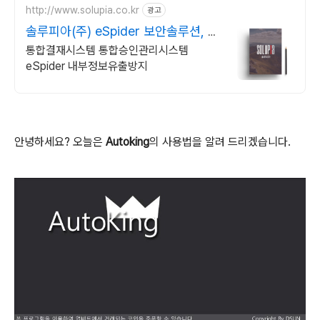
http://www.solupia.co.kr
광고
솔루피아(주) eSpider 보안솔루션, 내
부정보유출방지
통합결재시스템 통합승인관리시스템
eSpider 내부정보유출방지
안녕하세요? 오늘은
Autoking
의 사용법을 알려 드리겠습니다.