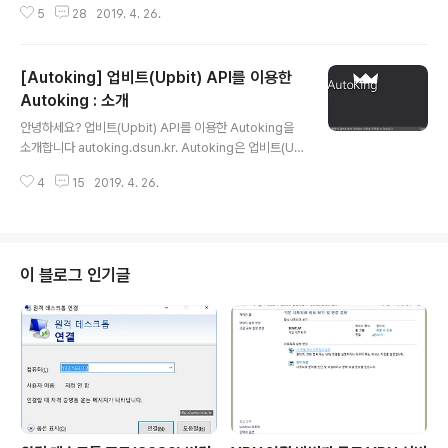
5
28
2019. 4. 26.
다. 왼쪽에 Open API 안내를 클릭합니다. 아래와 같은 화
면을 볼 수 있습니다. Open API 사용하기를 클릭합니다.
- 원하는 기능을 선택하여 해당 기능 활용 가능한 Open A
[Autoking] 업비트(Upbit) API를 이용한
PI Key를 발급받을 수 있습니다. - 발급받으신 Open API
Key는 각 Key 별로 특정 서버 IP 주소에서만 동작할 수 있
Autoking : 소개
글 내용
도록 설정 가능하며, 별도로 IP주소를 지정하지 않으시면, I
안녕하세요? 업비트(Upbit) API를 이용한 Autoking을
P 주소 제한 없이 Open API 기능을 이용할 수 있습니다.
소개합니다 autoking.dsun.kr. Autoking은 업비트(Up
- 기능 선택과 IP 주소 제한 여부에 따라 별도의 Open AP
bit) API를 이용하여 개인 PC에서 일반 응용프로그램으로
I Key 발..
4
15
2019. 4. 26.
업비트(Upbit)에서 거래되는 모든 코인을 매수/매도 할 수
있습니다. 업비트(Upbit)와 동일하게 KRW, BTC, ETH,
USDT 마켓을 구분하여 거래를 할 수 있습니다. 기본적인
인터페이스는 사용자의 편의성을 위하여 업비트(Upbit)와
비슷하게 하여 구성 하였습니다(최근 신규 코인 거래소 대
이 블로그 인기글
부분이 업비트 인터페이스와 비슷하게 구성하고 있음). ※
Autoking UI가 많이 오래되어 보이는 단점이 있지만 안정
적인 운영을 위한 조치입니다. 차후에 좀더 나은 UI로 업그
레이 예정입니다. Autoki..