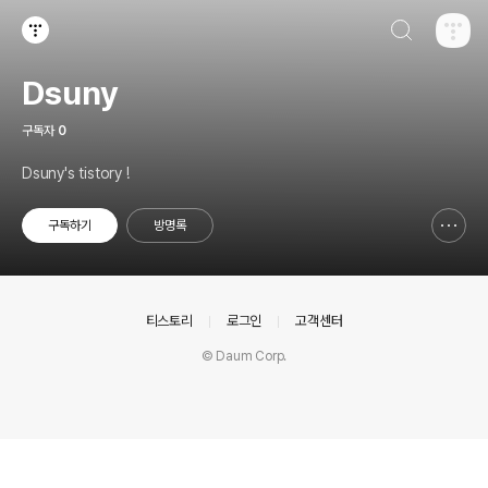
검색하기
티스토리
Dsuny
구독자
0
Dsuny's tistory !
구독하기
방명록
신고하기 레이어
열기
의안내
티스토리
로그인
고객센터
© Daum Corp.