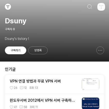
검색하기
티스토리
Dsuny
구독자
0
Dsuny's tistory !
구독하기
방명록
신고하기 레이어
열기
인기글
VPN 연결 방법과 무료 VPN 서버
26
12
조회
13
윈도우서버 2012에서 VPN 서버 구축하기
~!!
41
58
조회
11