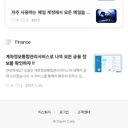
자주 사용하는 메일 계정에서 모든 메일을 확
인 하자~!!
3
2
조회
5
Finance
분류 전체보기
주요 글 목록
계좌정보통합관리서비스로 나의 모든 금융 정
보를 확인하자 !!
글 내용
안녕하세요? 오늘은 계좌정보통합관리서비스에 대해서 알
려 드리겠습니다. 이 서비스를 통해서 통장에 잠자고 있던
1만원 가까이를 찾을 수 있었습니다. 계좌정보통합관리서
작성시간
3
2
2017. 1. 20.
비스를 이용하면 본인의 모든 은행 계좌와 자동이체 내역
을 확인할 수 있습니다. 비활동성 계좌에 대해서 잔고이전
및 계좌 해지를 할 수 있습니다. 또한 자동 이체 내역을 확
인 할 수 있으며 자동이체를 해지하거나 계좌를 변경 할 수
있습니다. 검색 포털 사이트에서 계좌통합조회로 검색하시
의안내
티스토리
로그인
고객센터
면 아래와 같이 검색이 됩니다. 검색된 사이트 중에서 계좌
© Daum Corp.
정보 통합관리서비스(http://www.payinfo.or.kr)를 볼
수 있습니다. 계좌정보통합관리서비스 링크를 클릭해서 이