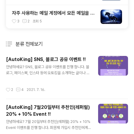
자주 사용하는 메일 계정에서 모든 메일을 확
인 하자~!!
3
2
조회
5
분류 전체보기
주요 글 목록
[AutoKing] SNS, 블로그 공유 이벤트 !!
글 내용
안녕하세요? SNS, 블로그 공유 이벤트를 진행 합니다. 블
로그, 페이스북, 인스타 등에 오토킹을 소개하는 글이나 오
토킹에서 진행중인 이벤트 내용을 작성하고 본 게시물 하
단에 댓글로 닉네임과 링크를 올려주시면 확인 후 1만 포인
작성시간
2
4
2021. 7. 16.
트를 지급해 드립니다. ※ 공유한 내용이 너무 단순하거나
게시를 했다가 삭제하는 경우에는 포인트가 미지급 된거나
회수 될 수 있습니다. AutoKing 접속 : www.autoking.k
[AutoKing] 7월20일부터 추천인(레퍼럴)
r AutoKing 안드로이드 앱 : https://play.google.co
20% + 10% Event !!
m/store/apps/details?id=com.autoking.autoking
글 내용
네이버 카페 : http://cafe.naver.com/autokings
안녕하세요? 7월 20일부터 추천인(레퍼럴) 20% + 10%
Event 이벤트를 진행 합니다. 회원제 가입시 추천인에게
20%가 지급되고 나를 추천한 사람 한명에게 10%를 추가