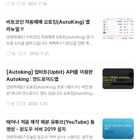
작성시간
3
0
2021. 7. 16.
로 지급 합니다. 예시1) 정회원 90일 결제를 하면 추천인에
게 18일 지급되고 나를 추천한 사람들에게 가입 순서대로
9일 지급 예시2) 나를 추천한 5명이 정회원 30일을 결재
비트코인 자동매매 오토킹(AutoKing) 앱
하면 본인에게는 6일 X 5명 = 30일 지급 이벤트로 지급
리뉴얼 !!
받는 사람은 정회원 이상, 최근 60일 이내 수익 이력이 있
글 내용
는 회원만 적용 됩니다. 20%+10% 이벤트로 지급 받은
안녕하세요? 비트코인 자동매매 오토킹(AutoKing) 앱 리
상품은 회원제 가입 한 당사자가 탈퇴하는 경우 회수가 됩
뉴얼 소식을 알려 드립니다. 짝짝짝 !! 디잔인을 전면 개편
니다. 회원제 상품 가입 후 45일이 경과되면 환불이 되지
하고 사용하기 편하게 UI를 수정 했습니다. 리뉴얼 버전으
작성시간
12
7
2020. 7. 21.
않습니다. 추천인(레퍼럴) 가입 링크 URL은 www.auto
로 유튭 동영상도 제작하였습니다. 구글 플레이 앱 다운로
k..
드 https://play.google.com/store/apps/details?i
d=com.autoking.autoking 오토킹(AutoKing) 엡 소
[Autoking] 업비트(Upbit) API를 이용한
개 및 사용법 유튜브 동영상 오토킹(AutoKing) 안드로이
Autoking : 안드로이드앱
드 앱 - 01 설치, 가입 오토킹(AutoKing) 안드로이드 앱 -
글 내용
02 API 발급, 등록 오토킹(AutoKing) 안드로이드 앱 - 0
안녕하세요? 오토킹(AutoKing) 프로그램이 PC 버전 뿐
3 환불주소등록 오토킹(AutoKing) 안드로이드 앱 - 04
만 아니라 안드로이드 앱도 있습니다. 오토킹(AutoKing)
포인트충전 오토킹(AutoKing) 안드로이드 앱 - 05..
안드로이드 앱을 개발을 시작한지 1년정도 되었습니다. 앱
작성시간
6
3
2020. 1. 27.
개발을 공부해 가면서 만들었는데 중간에 많은 변화가 있
었습니다. 안정적인 버전이 나올때 까지 블로그에는 소개
를 하고 있지 않았습니다. 현재 구글 플레이 및 원스토어에
태어나 처음 제작 해본 유튜브(YouTube) 동
정식으로 올라가 있습니다(2019년 11월 15일). 오토킹(A
영상 - 윈도우 서버 2019 설치
utoKing) 안드로이드 앱은 서버용 스켈핑 자동매매를 관
글 내용
리 할 수 있습니다. 전체 메뉴는 PC버전과 거의 동일하게
안녕하세요? 오늘은 윈도우 서버 2019 스탠다드 설치 방