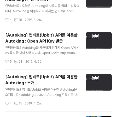
9) - 서버 리스트 팝업 메뉴 추가(서버 리스트에서 마우스
글 내용
오른쪽 클릭시 팝업 메뉴에 Connect, Remove 추가) -
안녕하세요? 오늘은 Autoking의 사용법을 알려 드리겠습
상단 버튼 활성화, 비활성화 적용 - 기타 처리 로직 개선 ▶
니다. Autoking을 이용하기 위해서는 업비트(Upbit) Op
2017년 09월 05..
en API Key 발급이 꼭 필요합니다. 아래 링크로 가셔서
작성시간
4
18
2019. 4. 26.
발급 받는 방법을 확인하시면 됩니다. [Autoking] 업비트
(Upbit) API를 이용한 Autoking : Open API Key 발급
http://autoking.dsun.kr/ 로 접속(IE 인터넷익스플로워
[Autoking] 업비트(Upbit) API를 이용한
권장) 하셔서 가입하신 이메일과 패스워드로 로그인을 하
Autoking : Open API Key 발급
면 아래와 같은 화면을 볼 수 있습니다. Autoking을 사용
글 내용
하기 위해서는 Microsoft .NET Framework 4.7이 설
안녕하세요? Autoking을 사용하기 위해서 Open API K
치 되어 있어야 합니다. ※ Microsoft .NET Framework
ey를 발급 받아 보겠습니다. Upbit 사이트 https://upbi
4.7 설치 프로그램 https://www.mic..
t.com/로 접속합니다. 우측 상단에 고객센터를 클릭합니
작성시간
5
28
2019. 4. 26.
다. 왼쪽에 Open API 안내를 클릭합니다. 아래와 같은 화
면을 볼 수 있습니다. Open API 사용하기를 클릭합니다.
- 원하는 기능을 선택하여 해당 기능 활용 가능한 Open A
[Autoking] 업비트(Upbit) API를 이용한
PI Key를 발급받을 수 있습니다. - 발급받으신 Open API
Autoking : 소개
Key는 각 Key 별로 특정 서버 IP 주소에서만 동작할 수 있
글 내용
도록 설정 가능하며, 별도로 IP주소를 지정하지 않으시면, I
안녕하세요? 업비트(Upbit) API를 이용한 Autoking을
P 주소 제한 없이 Open API 기능을 이용할 수 있습니다.
소개합니다 autoking.dsun.kr. Autoking은 업비트(Up
- 기능 선택과 IP 주소 제한 여부에 따라 별도의 Open AP
bit) API를 이용하여 개인 PC에서 일반 응용프로그램으로
작성시간
4
15
2019. 4. 26.
I Key 발..
업비트(Upbit)에서 거래되는 모든 코인을 매수/매도 할 수
있습니다. 업비트(Upbit)와 동일하게 KRW, BTC, ETH,
USDT 마켓을 구분하여 거래를 할 수 있습니다. 기본적인