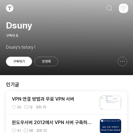
검색하기
티스토리
Dsuny
구독자
0
Dsuny's tistory !
구독하기
방명록
신고하기 레이어
열기
인기글
VPN 연결 방법과 무료 VPN 서버
26
12
조회
15
윈도우서버 2012에서 VPN 서버 구축하기
~!!
41
58
조회
10