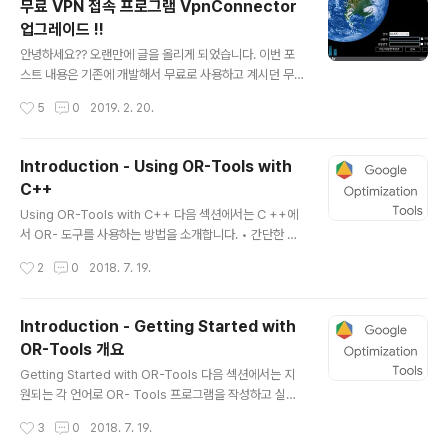
무료 VPN 접속 프로그램 VpnConnector
인터페이스는 사용자의 편의성을 위하여 업비트(Upbit)와
업그레이드 !!
비슷하게 하여 구성 하였습니다(최근 신규 코인 거래소 대
글 내용
부분이 업비트 인터페이스와 비슷하게 구성하고 있음). ※
안녕하세요?? 오랜만에 글을 올리게 되었습니다. 이번 포
Autoking UI가 많이 오래되어 보이는 단점이 있지만 안정
스트 내용은 기존에 개발해서 무료로 사용하고 계시던 무
적인 운영을 위한 조치입니다. 차후에 좀더 나은 UI로 업그
료 VPN 접속 프로그램 VpnConnector의 업그레이드 소
작성시간
5
0
2019. 2. 20.
레이 예정입니다. Autoki..
식을 알려 드리겠습니다. 주요 업그레이드 사항을 아래와
같습니다. - Good Bye DPI : SNI 차단(불법사이트, http
s 차단) 우회 - 로그인 및 VPN 서버 리스트 관리 기능 추가
Introduction - Using OR-Tools with
- 1일 4 GB -> 2 GB 로 변경 접속 방법은 기존과 동일한
C++
주소로 접속 하시면 됩니다. - 접속 주소 : vpn.dsun.kr 1.
글 내용
Good Bye DPI 최근 불법 사이트 차단이라는 이름으로
Using OR-Tools with C++ 다음 섹션에서는 C ++에
온라인을 뜨겁게 달구고 있습니다. 기존에는 URL 차단으
서 OR- 도구를 사용하는 방법을 소개합니다. • 간단한 C
로 정부가 차단한 사이트로 접속을 시도하면 해당 불법 사
++ 예제 • 최적화 문제 란 무엇입니까? • C ++에서 최적
작성시간
2
0
2018. 7. 19.
이트 대신에 경찰청의 '불법·유해..
화 문제 해결 • 더 많은 C ++ 예제 • 해결하려는 문제의
유형 식별 간단한 C ++ 예제 우리는 매우 간단한 최적화
문제를 해결하는 작은 C ++ 프로그램부터 시작합니다 : 0
Introduction - Getting Started with
≤x≤1, 0≤y≤2의 제약을받는 x + y의 최대 값을 찾으십시
OR-Tools 개요
오. #include "ortools/linear_solver/linear_solver.
글 내용
h" #include "ortools/linear_solver/linear_solver.
Getting Started with OR-Tools 다음 섹션에서는 지
pb.h" namespace operations_research { void R
원되는 각 언어로 OR- Tools 프로그램을 작성하고 실행
unTest( MPSo..
하는 방법에 대해 설명합니다. Or-Tools for C++ Quic
작성시간
3
0
2018. 7. 19.
k Start Guide Or-Tools for Python Quick Start G