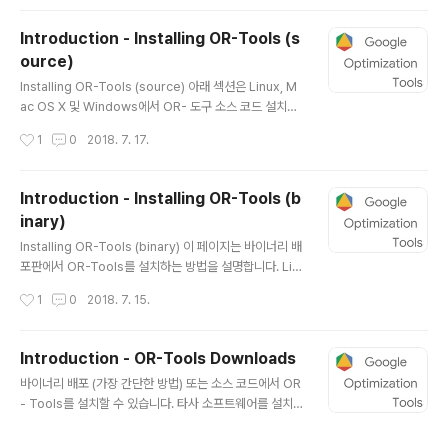
uide Or-Tools for Java Quick Start Guide Or-To
ols for C# Quick Start Guide Except as otherwis
Introduction - Installing OR-Tools (s
e noted, the content of this page is licensed und
ource)
er the Creative Commons Attribution 3.0 Licens
글 내용
e, and code samples are licensed under the Ap
Installing OR-Tools (source) 아래 섹션은 Linux, M
ache 2...
ac OS X 및 Windows에서 OR- 도구 소스 코드 설치를
안내합니다. 소스 코드에 대한 특별한 필요가 없다면 바이
작성시간
1
0
2018. 7. 17.
너리 설치를 권장합니다. Google은 C ++에서 OR- 도
구를 만들었지 만 Python, C # 또는 Java에서도 사용할
수 있습니다. 내부적으로는 Linux에서 실행하지만 Wind
Introduction - Installing OR-Tools (b
ows 및 Mac OS X에도 설치할 수 있습니다. OR-Tools
inary)
의 소스 코드는 GitHub에서 사용할 수 있습니다. GNU /
글 내용
Linux에 설치하기 ★ Note : Google은 64 비트 시스템
Installing OR-Tools (binary) 이 페이지는 바이너리 배
용 소스 코드 설치 만 지원합니다. 다음 절에서는 GNU / Li
포판에서 OR-Tools를 설치하는 방법을 설명합니다. Lin
nux에서 소스에서 OR-Tools를 설치하는 단계를 설명합
ux 또는 Mac에 설치 ★ Note : 바이너리 배포판은 64 비
작성시간
1
0
2018. 7. 15.
니..
트 시스템에서만 작동합니다. 1. 파이썬 구성 업데이트 파
이썬에서 OR-Tools를 사용하지 않으려면이 단계를 건너
뜁니다. PATH에서 64 비트 Python 인터프리터 (2.7+,
Introduction - OR-Tools Downloads
3.5 또는 3.6)를 사용할 수 있는지 확인하십시오. python
글 내용
바이너리 배포 (가장 간단한 방법) 또는 소스 코드에서 OR
--version python -c "import platform; print(platf
- Tools를 설치할 수 있습니다. 타사 소프트웨어를 설치하
orm.architecture()[0])" ★ 참고 : 필요한 경우 pytho
거나 소스 코드를 수정하려는 경우가 아니면 이진 배포를
n을 python3.6으로 대체하여 Python 3.6 인터프리터
권장합니다. 설치 지침은 다음 중 하나를 참조하십시오. •
를 사용하십시오. 필요한 경우..