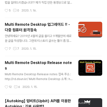
사용가능 합니다. - 수익 & 랭킹 - 자산 변동 - 스켈핑(서
법을 알려드리겠습니다?? 제가 직접 만든 동영상으로 알려
버) - 포인트 관리 - 환경 설정 - AutoKing Info 상세한
드릴 겁니다. 동영상은 유튜브(YouTube)에 올렸습니다.
작성시간
5
0
2020. 1. 16.
사용방법은 아래 유튜브 동영상으로 확인을 하시면 됩..
유튜브(YouTube) 채널을 만든지는 정말 오래 되었습니
다. 올린 동영상은 0개 입니다. ㅡㅡ; 그래서 큰맘 먹고 동
영상을 제작해 보았습니다. 0. 동영상을 제작하고 유튜브
Multi Remote Desktop 업그레이드 !! -
(YouTube) 업로드 실행 하기 많은 분들이 유튜브(YouTu
다중 컴퓨터 원격접속
be)를 시청하고 있습니다. 저 또한 유튜브(YouTube)를
글 내용
많이 보고 있습니다. 유튜브(YouTube) 수익인증하는 동
안녕하세요? 2019년 4월에 글을 올리고 9개월만에 새로
영상도 많이 봤습니다. 나도 저렇게 수익을 낼 수 있을까?
운 글을 작성합니다. 그런데 티스토리 글쓰는 툴이 좀 많이
컨텐츠는 뭘로하지? 외모와 목소리가 자신이 없는데? 동영
변경이 되서 당황하고 있습니다. ㅠㅠ 여튼 적응해서 글을
작성시간
7
7
2020. 1. 15.
상을 올린다고 조회수가 무조건 올라가지는 않을껀데? 이
적어 보겠습니다. 오늘은 제가 개발한 Multi Remote De
런 저런 ..
sktop 프로그램 업그레이드 소식을 알려드립니다. 기존
Multi Remote Desktop 프로그램 소개는 아래 링크에
Multi Remote Desktop Release note
서 확인 가능합니다(링크를 추가하니 자동으로 페이지 정
s
보를 표시해 주네요). https://www.dsun.kr/79 원격 데
글 내용
스크톱 연결 멀티로 해보자 !! (Multi Remote Desktop)
Multi Remote Desktop Release notes 접속 주소 :
- 다중 컴퓨터 원격접속 안녕하세요? 오늘은 원격 데스크
http://rd.dsun.kr/ Multi Remote Desktop 소개 : htt
톱 연결을 다중(멀티-Multi)로 할 수 있는 Multi Remote
p://www.dsun.kr/79 ▶ 2019년 01월 03일 업데이트
작성시간
12
6
2020. 1. 15.
Desktop 프로그램을 소..
(ver 1.0.0.0) - Atomus Framework로 리뉴얼 - 서버
리스트를 서버에 저장 -> 어디에서든 접속해서 서버 리스
트를 가져와서 접속 가능 - 원격접속 모듈 최신 버전 적용 -
[Autoking] 업비트(Upbit) API를 이용한
이전 버전 - ▶ 2017년 09월 05일 업데이트 (ver 1.0.0.
Autoking : 기본 사용법1