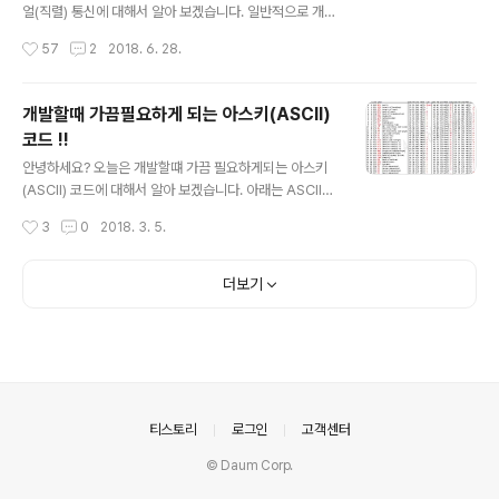
ogle은 C ++에서 OR- 도구를 만들었지 만 Python, C
얼(직렬) 통신에 대해서 알아 보겠습니다. 일반적으로 개발
# 또는 Java에서도 사용할 수 있습니다. Python 용 OR-
할때 RS-232 즉 시리얼 통신을 사용하는 경우가 있습니
작성시간
57
2
2018. 6. 28.
도구 설치에 대..
다. 그런데 RS-422, RS-485도 있다는 사실???? 최근에
현장에 장비와 통신을 하는 프로그램을 개발을 했었는데
분명히 시리얼 케이블로 연결되어 있어서 당연히 RS-232
개발할때 가끔필요하게 되는 아스키(ASCII)
로 통신을 하는 줄 알았습니다. PC에서 장비로 명령을 전
코드 !!
달하고 결과를 받았는데 결과 값이 계속 들어 오지 않았습
글 내용
니다. 정말 이틀 동안 헤메고 있었습니다. 게다가 해외 출장
안녕하세요? 오늘은 개발할떄 가끔 필요하게되는 아스키
중이라서 기간이 넉넉하지 않았습니다. 결론적으로 장비와
(ASCII) 코드에 대해서 알아 보겠습니다. 아래는 ASCII에
PC와 통신이 RS-422로 이뤄지고 있었습니다(어디로 물
대해서 나무위키에서 가져온 내용입니다(고급언어를 사용
작성시간
3
0
2018. 3. 5.
어 볼 수도 없었고 혼자서 찾는다고 얼마나 고생을 했는지..
하기 때문에 아스키 코드를 보는 경우가 최근에는 많이 없
ㅠㅠ)...
지만 가끔 H/W 관련 프로그램을 해야 될 경우에 필요합니
다). ASCII (American Standard Code for Informat
더보기
ion Interchange, 미국 정보 교환 표준 부호)는 미국에서
표준화한 정보교환용 7비트 부호체계입니다. 000(0x0
0)부터 127(0x7F)까지 총 128개의 부호가 사용됩니다.
이는 영문 키보드로 입력할 수 있는 모든 기호들이 할당되
어 있는 부호 체계이며, 매우 단순하고 간단하기 때문에 어
느 시스템에서도 적용가능하다는 장점있습니다. ..
의안내
티스토리
로그인
고객센터
© Daum Corp.