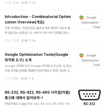
작성시간
2
0
2018. 7. 14.
OR- 도구 설치 (바이너리) • OR- 툴 설치 (소스) Binary
distributions C ++, Python, Java 및 C #과 같은 언
어로 OR- Tools 프로그램을 작성할 수 있습니다. 바이너
Introduction - Combinatorial Optimi
리 배포판을 다운로드하려면 원하는 프로그래밍 언어와 플
zation Overview(개요)
랫폼에 따라 다음 링크 중 하나를 선택하십시오. 파이썬 pi
글 내용
p를 사용하여 Python 용 OR- 도구를 설치하려면 OR-
조합 최적화는 가능한 많은 솔루션 세트 중에서 최상의 솔
도구 설치를 참조하십시오. 이것은 권장되는 방법입니다.
루션을 찾는 방법입니다. 세트가 너무 커서 전체를 검색하
그러나 원하는 경우 Python Wh..
는 것이 비실용적 인 경우 다양한 기술을 사용하여 세트의
작성시간
2
0
2018. 7. 14.
범위를 좁히거나 검색 속도를 높일 수 있습니다. Google
의 OR-Tools 소프트웨어 제품군을 사용하면 여러 유형
의 조합 최적화 문제를 쉽게 해결할 수 있습니다. 여기에는
Google Optimization Tools(Google
다음과 같은 해결사가 포함됩니다. Constraint Progra
최적화 도구) 소개
mming 제약 조건으로 표현 된 문제에 대한 실현 가능한
글 내용
해법을 찾는 기술 집합 (예 : 방이 동시에 두 개의 사건에 사
Google 최적화 도구 Google 최적화 도구 (OR-도구)는
용될 수 없거나 작물까지의 거리가 호스 길이보다 작거나
조합 최적화 문제를 해결하기위한 빠르고 휴대 가능한 소
5 이하 한 번에 TV 프로그램을 녹화 할 수 있음). Linear
프트웨어 모음입니다. 이 제품군에는 다음이 포함됩니다. •
작성시간
1
0
2018. 7. 9.
Programming Glop 선형 최적화 기는 제약 조건으..
제약 프로그래밍 솔버. • CBC, CLP, GLOP, GLPK, Gur
obi, CPLEX 및 SCIP를 포함한 여러 선형 프로그래밍 및
혼합 정수 프로그래밍 솔버에 대한 단순하고 통합 된 인터
RS-232, RS-422, RS-485 시리얼(직렬)
페이스. • 그래프 알고리즘 (최단 경로, 최소 비용 흐름, 최
통신에 대해서 알아보자~!
대 흐름, 선형 합계 할당). • 여행 세일즈맨 문제 및 차량 경
글 내용
로 문제에 대한 알고리즘. • 빈 포장 및 배낭 알고리즘. Go
안녕하세요? 오늘은 RS-232, RS-422, RS-485 시리