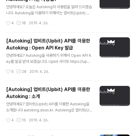
9) - 서버 리스트 팝업 메뉴 추가(서버 리스트에서 마우스
글 내용
오른쪽 클릭시 팝업 메뉴에 Connect, Remove 추가) -
안녕하세요? 오늘은 Autoking의 사용법을 알려 드리겠습
상단 버튼 활성화, 비활성화 적용 - 기타 처리 로직 개선 ▶
니다. Autoking을 이용하기 위해서는 업비트(Upbit) Op
2017년 09월 05..
en API Key 발급이 꼭 필요합니다. 아래 링크로 가셔서
작성시간
4
18
2019. 4. 26.
발급 받는 방법을 확인하시면 됩니다. [Autoking] 업비트
(Upbit) API를 이용한 Autoking : Open API Key 발급
http://autoking.dsun.kr/ 로 접속(IE 인터넷익스플로워
[Autoking] 업비트(Upbit) API를 이용한
권장) 하셔서 가입하신 이메일과 패스워드로 로그인을 하
Autoking : Open API Key 발급
면 아래와 같은 화면을 볼 수 있습니다. Autoking을 사용
글 내용
하기 위해서는 Microsoft .NET Framework 4.7이 설
안녕하세요? Autoking을 사용하기 위해서 Open API K
치 되어 있어야 합니다. ※ Microsoft .NET Framework
ey를 발급 받아 보겠습니다. Upbit 사이트 https://upbi
4.7 설치 프로그램 https://www.mic..
t.com/로 접속합니다. 우측 상단에 고객센터를 클릭합니
작성시간
5
28
2019. 4. 26.
다. 왼쪽에 Open API 안내를 클릭합니다. 아래와 같은 화
면을 볼 수 있습니다. Open API 사용하기를 클릭합니다.
- 원하는 기능을 선택하여 해당 기능 활용 가능한 Open A
[Autoking] 업비트(Upbit) API를 이용한
PI Key를 발급받을 수 있습니다. - 발급받으신 Open API
Autoking : 소개
Key는 각 Key 별로 특정 서버 IP 주소에서만 동작할 수 있
글 내용
도록 설정 가능하며, 별도로 IP주소를 지정하지 않으시면, I
안녕하세요? 업비트(Upbit) API를 이용한 Autoking을
P 주소 제한 없이 Open API 기능을 이용할 수 있습니다.
소개합니다 autoking.dsun.kr. Autoking은 업비트(Up
- 기능 선택과 IP 주소 제한 여부에 따라 별도의 Open AP
bit) API를 이용하여 개인 PC에서 일반 응용프로그램으로
작성시간
4
15
2019. 4. 26.
I Key 발..
업비트(Upbit)에서 거래되는 모든 코인을 매수/매도 할 수
있습니다. 업비트(Upbit)와 동일하게 KRW, BTC, ETH,
USDT 마켓을 구분하여 거래를 할 수 있습니다. 기본적인