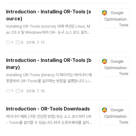
uide Or-Tools for Java Quick Start Guide Or-To
ols for C# Quick Start Guide Except as otherwis
Introduction - Installing OR-Tools (s
e noted, the content of this page is licensed und
ource)
er the Creative Commons Attribution 3.0 Licens
글 내용
e, and code samples are licensed under the Ap
Installing OR-Tools (source) 아래 섹션은 Linux, M
ache 2...
ac OS X 및 Windows에서 OR- 도구 소스 코드 설치를
안내합니다. 소스 코드에 대한 특별한 필요가 없다면 바이
작성시간
1
0
2018. 7. 17.
너리 설치를 권장합니다. Google은 C ++에서 OR- 도
구를 만들었지 만 Python, C # 또는 Java에서도 사용할
수 있습니다. 내부적으로는 Linux에서 실행하지만 Wind
Introduction - Installing OR-Tools (b
ows 및 Mac OS X에도 설치할 수 있습니다. OR-Tools
inary)
의 소스 코드는 GitHub에서 사용할 수 있습니다. GNU /
글 내용
Linux에 설치하기 ★ Note : Google은 64 비트 시스템
Installing OR-Tools (binary) 이 페이지는 바이너리 배
용 소스 코드 설치 만 지원합니다. 다음 절에서는 GNU / Li
포판에서 OR-Tools를 설치하는 방법을 설명합니다. Lin
nux에서 소스에서 OR-Tools를 설치하는 단계를 설명합
ux 또는 Mac에 설치 ★ Note : 바이너리 배포판은 64 비
작성시간
1
0
2018. 7. 15.
니..
트 시스템에서만 작동합니다. 1. 파이썬 구성 업데이트 파
이썬에서 OR-Tools를 사용하지 않으려면이 단계를 건너
뜁니다. PATH에서 64 비트 Python 인터프리터 (2.7+,
Introduction - OR-Tools Downloads
3.5 또는 3.6)를 사용할 수 있는지 확인하십시오. python
글 내용
바이너리 배포 (가장 간단한 방법) 또는 소스 코드에서 OR
--version python -c "import platform; print(platf
- Tools를 설치할 수 있습니다. 타사 소프트웨어를 설치하
orm.architecture()[0])" ★ 참고 : 필요한 경우 pytho
거나 소스 코드를 수정하려는 경우가 아니면 이진 배포를
n을 python3.6으로 대체하여 Python 3.6 인터프리터
권장합니다. 설치 지침은 다음 중 하나를 참조하십시오. •
를 사용하십시오. 필요한 경우..