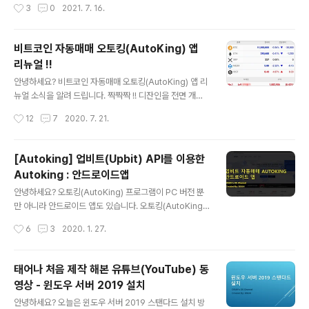
작성시간
3
0
2021. 7. 16.
로 지급 합니다. 예시1) 정회원 90일 결제를 하면 추천인에
게 18일 지급되고 나를 추천한 사람들에게 가입 순서대로
9일 지급 예시2) 나를 추천한 5명이 정회원 30일을 결재
비트코인 자동매매 오토킹(AutoKing) 앱
하면 본인에게는 6일 X 5명 = 30일 지급 이벤트로 지급
리뉴얼 !!
받는 사람은 정회원 이상, 최근 60일 이내 수익 이력이 있
글 내용
는 회원만 적용 됩니다. 20%+10% 이벤트로 지급 받은
안녕하세요? 비트코인 자동매매 오토킹(AutoKing) 앱 리
상품은 회원제 가입 한 당사자가 탈퇴하는 경우 회수가 됩
뉴얼 소식을 알려 드립니다. 짝짝짝 !! 디잔인을 전면 개편
니다. 회원제 상품 가입 후 45일이 경과되면 환불이 되지
하고 사용하기 편하게 UI를 수정 했습니다. 리뉴얼 버전으
작성시간
12
7
2020. 7. 21.
않습니다. 추천인(레퍼럴) 가입 링크 URL은 www.auto
로 유튭 동영상도 제작하였습니다. 구글 플레이 앱 다운로
k..
드 https://play.google.com/store/apps/details?i
d=com.autoking.autoking 오토킹(AutoKing) 엡 소
[Autoking] 업비트(Upbit) API를 이용한
개 및 사용법 유튜브 동영상 오토킹(AutoKing) 안드로이
Autoking : 안드로이드앱
드 앱 - 01 설치, 가입 오토킹(AutoKing) 안드로이드 앱 -
글 내용
02 API 발급, 등록 오토킹(AutoKing) 안드로이드 앱 - 0
안녕하세요? 오토킹(AutoKing) 프로그램이 PC 버전 뿐
3 환불주소등록 오토킹(AutoKing) 안드로이드 앱 - 04
만 아니라 안드로이드 앱도 있습니다. 오토킹(AutoKing)
포인트충전 오토킹(AutoKing) 안드로이드 앱 - 05..
안드로이드 앱을 개발을 시작한지 1년정도 되었습니다. 앱
작성시간
6
3
2020. 1. 27.
개발을 공부해 가면서 만들었는데 중간에 많은 변화가 있
었습니다. 안정적인 버전이 나올때 까지 블로그에는 소개
를 하고 있지 않았습니다. 현재 구글 플레이 및 원스토어에
태어나 처음 제작 해본 유튜브(YouTube) 동
정식으로 올라가 있습니다(2019년 11월 15일). 오토킹(A
영상 - 윈도우 서버 2019 설치
utoKing) 안드로이드 앱은 서버용 스켈핑 자동매매를 관
글 내용
리 할 수 있습니다. 전체 메뉴는 PC버전과 거의 동일하게
안녕하세요? 오늘은 윈도우 서버 2019 스탠다드 설치 방