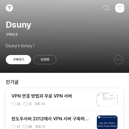
검색하기
티스토리
Dsuny
구독자
0
Dsuny's tistory !
구독하기
방명록
신고하기 레이어
열기
인기글
VPN 연결 방법과 무료 VPN 서버
26
12
조회
14
윈도우서버 2012에서 VPN 서버 구축하기
~!!
41
58
조회
12