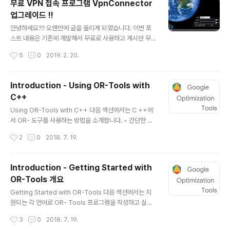
무료 VPN 접속 프로그램 VpnConnector
인터페이스는 사용자의 편의성을 위하여 업비트(Upbit)와
업그레이드 !!
비슷하게 하여 구성 하였습니다(최근 신규 코인 거래소 대
글 내용
부분이 업비트 인터페이스와 비슷하게 구성하고 있음). ※
안녕하세요?? 오랜만에 글을 올리게 되었습니다. 이번 포
Autoking UI가 많이 오래되어 보이는 단점이 있지만 안정
스트 내용은 기존에 개발해서 무료로 사용하고 계시던 무
적인 운영을 위한 조치입니다. 차후에 좀더 나은 UI로 업그
료 VPN 접속 프로그램 VpnConnector의 업그레이드 소
작성시간
5
0
2019. 2. 20.
레이 예정입니다. Autoki..
식을 알려 드리겠습니다. 주요 업그레이드 사항을 아래와
같습니다. - Good Bye DPI : SNI 차단(불법사이트, http
s 차단) 우회 - 로그인 및 VPN 서버 리스트 관리 기능 추가
Introduction - Using OR-Tools with
- 1일 4 GB -> 2 GB 로 변경 접속 방법은 기존과 동일한
C++
주소로 접속 하시면 됩니다. - 접속 주소 : vpn.dsun.kr 1.
글 내용
Good Bye DPI 최근 불법 사이트 차단이라는 이름으로
Using OR-Tools with C++ 다음 섹션에서는 C ++에
온라인을 뜨겁게 달구고 있습니다. 기존에는 URL 차단으
서 OR- 도구를 사용하는 방법을 소개합니다. • 간단한 C
로 정부가 차단한 사이트로 접속을 시도하면 해당 불법 사
++ 예제 • 최적화 문제 란 무엇입니까? • C ++에서 최적
작성시간
2
0
2018. 7. 19.
이트 대신에 경찰청의 '불법·유해..
화 문제 해결 • 더 많은 C ++ 예제 • 해결하려는 문제의
유형 식별 간단한 C ++ 예제 우리는 매우 간단한 최적화
문제를 해결하는 작은 C ++ 프로그램부터 시작합니다 : 0
Introduction - Getting Started with
≤x≤1, 0≤y≤2의 제약을받는 x + y의 최대 값을 찾으십시
OR-Tools 개요
오. #include "ortools/linear_solver/linear_solver.
글 내용
h" #include "ortools/linear_solver/linear_solver.
Getting Started with OR-Tools 다음 섹션에서는 지
pb.h" namespace operations_research { void R
원되는 각 언어로 OR- Tools 프로그램을 작성하고 실행
unTest( MPSo..
하는 방법에 대해 설명합니다. Or-Tools for C++ Quic
작성시간
3
0
2018. 7. 19.
k Start Guide Or-Tools for Python Quick Start G