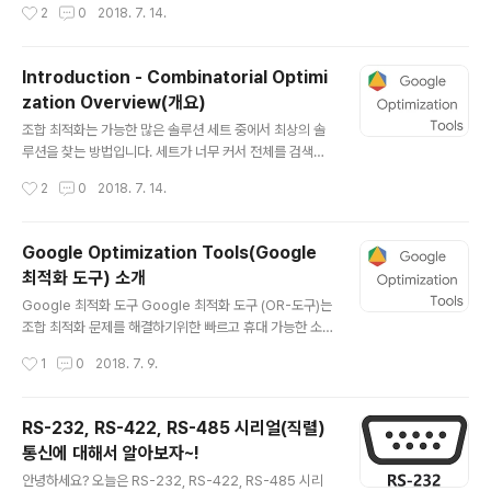
작성시간
2
0
2018. 7. 14.
OR- 도구 설치 (바이너리) • OR- 툴 설치 (소스) Binary
distributions C ++, Python, Java 및 C #과 같은 언
어로 OR- Tools 프로그램을 작성할 수 있습니다. 바이너
Introduction - Combinatorial Optimi
리 배포판을 다운로드하려면 원하는 프로그래밍 언어와 플
zation Overview(개요)
랫폼에 따라 다음 링크 중 하나를 선택하십시오. 파이썬 pi
글 내용
p를 사용하여 Python 용 OR- 도구를 설치하려면 OR-
조합 최적화는 가능한 많은 솔루션 세트 중에서 최상의 솔
도구 설치를 참조하십시오. 이것은 권장되는 방법입니다.
루션을 찾는 방법입니다. 세트가 너무 커서 전체를 검색하
그러나 원하는 경우 Python Wh..
는 것이 비실용적 인 경우 다양한 기술을 사용하여 세트의
작성시간
2
0
2018. 7. 14.
범위를 좁히거나 검색 속도를 높일 수 있습니다. Google
의 OR-Tools 소프트웨어 제품군을 사용하면 여러 유형
의 조합 최적화 문제를 쉽게 해결할 수 있습니다. 여기에는
Google Optimization Tools(Google
다음과 같은 해결사가 포함됩니다. Constraint Progra
최적화 도구) 소개
mming 제약 조건으로 표현 된 문제에 대한 실현 가능한
글 내용
해법을 찾는 기술 집합 (예 : 방이 동시에 두 개의 사건에 사
Google 최적화 도구 Google 최적화 도구 (OR-도구)는
용될 수 없거나 작물까지의 거리가 호스 길이보다 작거나
조합 최적화 문제를 해결하기위한 빠르고 휴대 가능한 소
5 이하 한 번에 TV 프로그램을 녹화 할 수 있음). Linear
프트웨어 모음입니다. 이 제품군에는 다음이 포함됩니다. •
작성시간
1
0
2018. 7. 9.
Programming Glop 선형 최적화 기는 제약 조건으..
제약 프로그래밍 솔버. • CBC, CLP, GLOP, GLPK, Gur
obi, CPLEX 및 SCIP를 포함한 여러 선형 프로그래밍 및
혼합 정수 프로그래밍 솔버에 대한 단순하고 통합 된 인터
RS-232, RS-422, RS-485 시리얼(직렬)
페이스. • 그래프 알고리즘 (최단 경로, 최소 비용 흐름, 최
통신에 대해서 알아보자~!
대 흐름, 선형 합계 할당). • 여행 세일즈맨 문제 및 차량 경
글 내용
로 문제에 대한 알고리즘. • 빈 포장 및 배낭 알고리즘. Go
안녕하세요? 오늘은 RS-232, RS-422, RS-485 시리