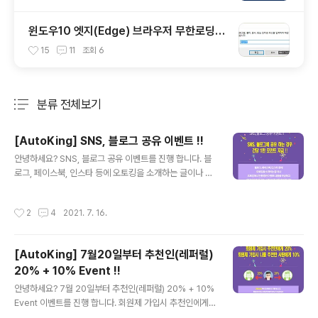
윈도우10 엣지(Edge) 브라우저 무한로딩
문제 해결 방법 !!
15
11
조회
6
분류 전체보기
주요 글 목록
[AutoKing] SNS, 블로그 공유 이벤트 !!
글 내용
안녕하세요? SNS, 블로그 공유 이벤트를 진행 합니다. 블
로그, 페이스북, 인스타 등에 오토킹을 소개하는 글이나 오
토킹에서 진행중인 이벤트 내용을 작성하고 본 게시물 하
단에 댓글로 닉네임과 링크를 올려주시면 확인 후 1만 포인
작성시간
2
4
2021. 7. 16.
트를 지급해 드립니다. ※ 공유한 내용이 너무 단순하거나
게시를 했다가 삭제하는 경우에는 포인트가 미지급 된거나
회수 될 수 있습니다. AutoKing 접속 : www.autoking.k
[AutoKing] 7월20일부터 추천인(레퍼럴)
r AutoKing 안드로이드 앱 : https://play.google.co
20% + 10% Event !!
m/store/apps/details?id=com.autoking.autoking
글 내용
네이버 카페 : http://cafe.naver.com/autokings
안녕하세요? 7월 20일부터 추천인(레퍼럴) 20% + 10%
Event 이벤트를 진행 합니다. 회원제 가입시 추천인에게
20%가 지급되고 나를 추천한 사람 한명에게 10%를 추가