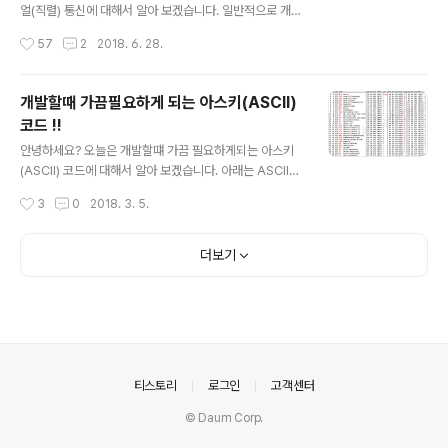
ogle은 C ++에서 OR- 도구를 만들었지 만 Python, C
얼(직렬) 통신에 대해서 알아 보겠습니다. 일반적으로 개발
# 또는 Java에서도 사용할 수 있습니다. Python 용 OR-
할때 RS-232 즉 시리얼 통신을 사용하는 경우가 있습니
작성시간
57
2
2018. 6. 28.
도구 설치에 대..
다. 그런데 RS-422, RS-485도 있다는 사실???? 최근에
현장에 장비와 통신을 하는 프로그램을 개발을 했었는데
분명히 시리얼 케이블로 연결되어 있어서 당연히 RS-232
개발할때 가끔필요하게 되는 아스키(ASCII)
로 통신을 하는 줄 알았습니다. PC에서 장비로 명령을 전
코드 !!
달하고 결과를 받았는데 결과 값이 계속 들어 오지 않았습
글 내용
니다. 정말 이틀 동안 헤메고 있었습니다. 게다가 해외 출장
안녕하세요? 오늘은 개발할떄 가끔 필요하게되는 아스키
중이라서 기간이 넉넉하지 않았습니다. 결론적으로 장비와
(ASCII) 코드에 대해서 알아 보겠습니다. 아래는 ASCII에
PC와 통신이 RS-422로 이뤄지고 있었습니다(어디로 물
대해서 나무위키에서 가져온 내용입니다(고급언어를 사용
작성시간
3
0
2018. 3. 5.
어 볼 수도 없었고 혼자서 찾는다고 얼마나 고생을 했는지..
하기 때문에 아스키 코드를 보는 경우가 최근에는 많이 없
ㅠㅠ)...
지만 가끔 H/W 관련 프로그램을 해야 될 경우에 필요합니
다). ASCII (American Standard Code for Informat
더보기
ion Interchange, 미국 정보 교환 표준 부호)는 미국에서
표준화한 정보교환용 7비트 부호체계입니다. 000(0x0
0)부터 127(0x7F)까지 총 128개의 부호가 사용됩니다.
이는 영문 키보드로 입력할 수 있는 모든 기호들이 할당되
어 있는 부호 체계이며, 매우 단순하고 간단하기 때문에 어
느 시스템에서도 적용가능하다는 장점있습니다. ..
의안내
티스토리
로그인
고객센터
© Daum Corp.