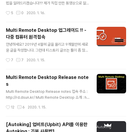
사용가능 합니다. - 수익 & 랭킹 - 자산 변동 - 스켈핑(서
법을 알려드리겠습니다?? 제가 직접 만든 동영상으로 알려
버) - 포인트 관리 - 환경 설정 - AutoKing Info 상세한
드릴 겁니다. 동영상은 유튜브(YouTube)에 올렸습니다.
작성시간
5
0
2020. 1. 16.
사용방법은 아래 유튜브 동영상으로 확인을 하시면 됩..
유튜브(YouTube) 채널을 만든지는 정말 오래 되었습니
다. 올린 동영상은 0개 입니다. ㅡㅡ; 그래서 큰맘 먹고 동
영상을 제작해 보았습니다. 0. 동영상을 제작하고 유튜브
Multi Remote Desktop 업그레이드 !! -
(YouTube) 업로드 실행 하기 많은 분들이 유튜브(YouTu
다중 컴퓨터 원격접속
be)를 시청하고 있습니다. 저 또한 유튜브(YouTube)를
글 내용
많이 보고 있습니다. 유튜브(YouTube) 수익인증하는 동
안녕하세요? 2019년 4월에 글을 올리고 9개월만에 새로
영상도 많이 봤습니다. 나도 저렇게 수익을 낼 수 있을까?
운 글을 작성합니다. 그런데 티스토리 글쓰는 툴이 좀 많이
컨텐츠는 뭘로하지? 외모와 목소리가 자신이 없는데? 동영
변경이 되서 당황하고 있습니다. ㅠㅠ 여튼 적응해서 글을
작성시간
7
7
2020. 1. 15.
상을 올린다고 조회수가 무조건 올라가지는 않을껀데? 이
적어 보겠습니다. 오늘은 제가 개발한 Multi Remote De
런 저런 ..
sktop 프로그램 업그레이드 소식을 알려드립니다. 기존
Multi Remote Desktop 프로그램 소개는 아래 링크에
Multi Remote Desktop Release note
서 확인 가능합니다(링크를 추가하니 자동으로 페이지 정
s
보를 표시해 주네요). https://www.dsun.kr/79 원격 데
글 내용
스크톱 연결 멀티로 해보자 !! (Multi Remote Desktop)
Multi Remote Desktop Release notes 접속 주소 :
- 다중 컴퓨터 원격접속 안녕하세요? 오늘은 원격 데스크
http://rd.dsun.kr/ Multi Remote Desktop 소개 : htt
톱 연결을 다중(멀티-Multi)로 할 수 있는 Multi Remote
p://www.dsun.kr/79 ▶ 2019년 01월 03일 업데이트
작성시간
12
6
2020. 1. 15.
Desktop 프로그램을 소..
(ver 1.0.0.0) - Atomus Framework로 리뉴얼 - 서버
리스트를 서버에 저장 -> 어디에서든 접속해서 서버 리스
트를 가져와서 접속 가능 - 원격접속 모듈 최신 버전 적용 -
[Autoking] 업비트(Upbit) API를 이용한
이전 버전 - ▶ 2017년 09월 05일 업데이트 (ver 1.0.0.
Autoking : 기본 사용법1